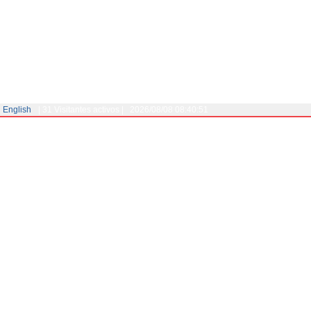
English
|
31 Visitantes activos
|
2026/08/08 08:40:51