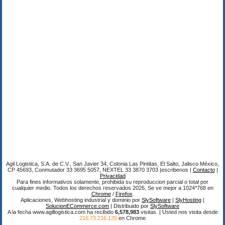
Agil Logistica, S.A. de C.V., San Javier 34, Colonia Las Pintitas, El Salto, Jalisco México,
CP 45693, Conmutador 33 3695 5057, NEXTEL 33 3870 3703 |escribenos |
Contacto
|
Privacidad
Para fines informativos solamente, prohibida su reproduccion parcial o total por
cualquier medio. Todos los derechos reservados 2026, Se ve mejor a 1024*768 en
Chrome
/
Firefox
.
Aplicaciones, Webhosting industrial y dominio por
SlySoftware
|
SlyHosting
|
SolucionECommerce.com
| Distribuido por
SlySoftware
A la fecha www.agillogistica.com ha recibido
6,578,983
visitas. | Usted nos visita desde
216.73.216.139
en Chrome